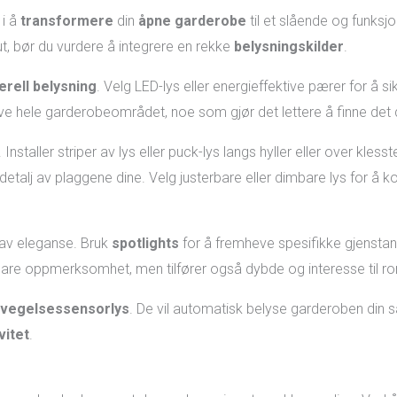
 i å
transformere
din
åpne garderobe
til et slående og funksj
eg ut, bør du vurdere å integrere en rekke
belysningskilder
.
rell belysning
. Velg LED-lys eller energieffektive pærer for å si
ve hele garderobeområdet, noe som gjør det lettere å finne det 
 Installer striper av lys eller puck-lys langs hyller eller over kles
r detalj av plaggene dine. Velg justerbare eller dimbare lys for å
 av eleganse. Bruk
spotlights
for å fremheve spesifikke gjenstand
 bare oppmerksomhet, men tilfører også dybde og interesse til 
vegelsessensorlys
. De vil automatisk belyse garderoben din s
vitet
.