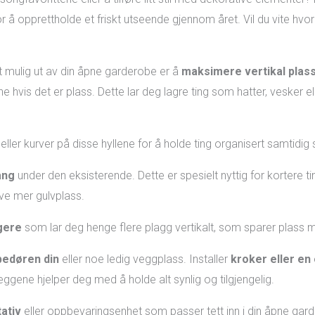
r å opprettholde et friskt utseende gjennom året. Vil du vite hvo
 mulig ut av din åpne garderobe er å
maksimere vertikal plas
 hvis det er plass. Dette lar deg lagre ting som hatter, vesker e
eller kurver på disse hyllene for å holde ting organisert samtidig 
ang
under den eksisterende. Dette er spesielt nyttig for kortere ti
ve mer gulvplass.
gere
som lar deg henge flere plagg vertikalt, som sparer plass m
bedøren din
eller noe ledig veggplass. Installer
kroker eller en
lleggene hjelper deg med å holde alt synlig og tilgjengelig.
ativ
eller oppbevaringsenhet som passer tett inn i din åpne gard