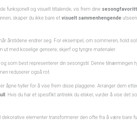
e funksjonell og visuelt tiltalende, vis frem dine
sesongfavorit
nnen, skaper du ikke bare et
visuelt sammenhengende
utseend
når årstidene endrer seg. For eksempel, om sommeren, hold solkjol
m ut med koselige gensere, skjerf og tyngre materialer.
e og som best representerer din sesongstil. Denne tilnærmingen h
 men reduserer også rot.
er åpne hyller for å vise frem disse plaggene. Arranger dem etter 
ull
. Hvis du har et spesifikt antrekk du elsker, vurder å vise det s
korative elementer transformerer den ofte fra å være bare funksjo