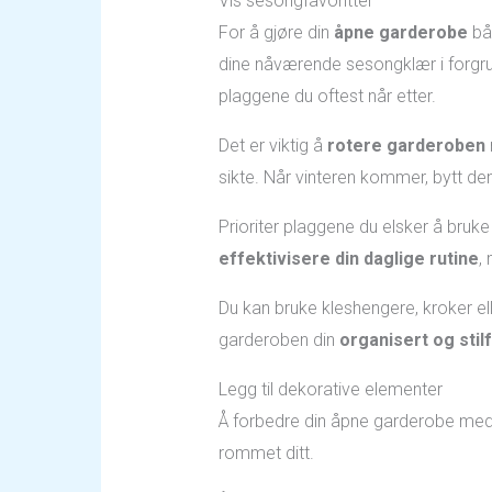
Vis sesongfavoritter
For å gjøre din
åpne garderobe
båd
dine nåværende sesongklær i forgru
plaggene du oftest når etter.
Det er viktig å
rotere garderoben
sikte. Når vinteren kommer, bytt de
Prioriter plaggene du elsker å bruk
effektivisere din daglige rutine
,
Du kan bruke kleshengere, kroker ell
garderoben din
organisert og stilf
Legg til dekorative elementer
Å forbedre din åpne garderobe med de
rommet ditt.