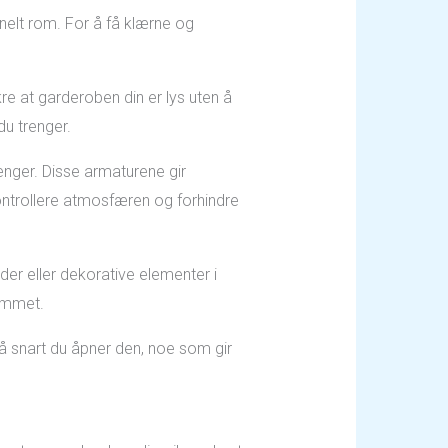
onelt rom. For å få klærne og
kre at garderoben din er lys uten å
du trenger.
stenger. Disse armaturene gir
 kontrollere atmosfæren og forhindre
er eller dekorative elementer i
rommet.
å snart du åpner den, noe som gir