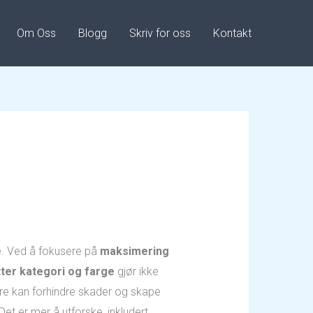
Om Oss
Blogg
Skriv for oss
Kontakt
. Ved å fokusere på
maksimering
ter kategori og farge
gjør ikke
ere kan forhindre skader og skape
Det er mer å utforske, inkludert