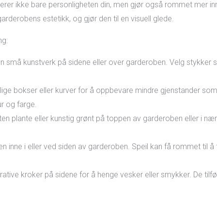
lekterer ikke bare personligheten din, men gjør også rommet mer i
erobens estetikk, og gjør den til en visuell glede.
ng:
len små kunstverk på sidene eller over garderoben. Velg stykker
tilige bokser eller kurver for å oppbevare mindre gjenstander som s
ur og farge.
liten plante eller kunstig grønt på toppen av garderoben eller i næ
 enten inne i eller ved siden av garderoben. Speil kan få rommet til
orative kroker på sidene for å henge vesker eller smykker. De tilfør