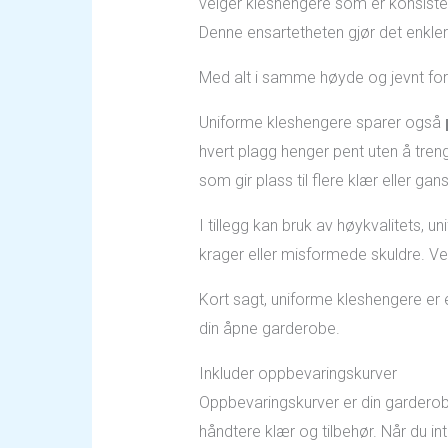
velger kleshengere som er konsistent
Denne ensartetheten gjør det enklere
Med alt i samme høyde og jevnt forde
Uniforme kleshengere sparer også
hvert plagg henger pent uten å tren
som gir plass til flere klær eller ga
I tillegg kan bruk av høykvalitets,
krager eller misformede skuldre. Ved
Kort sagt, uniforme kleshengere er 
din åpne garderobe.
Inkluder oppbevaringskurver
Oppbevaringskurver er din garderobe
håndtere klær og tilbehør. Når du i