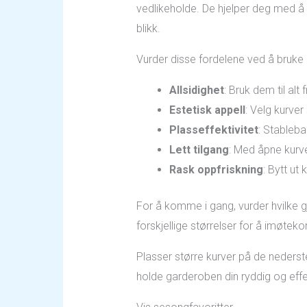
vedlikeholde. De hjelper deg med å 
blikk.
Vurder disse fordelene ved å bruke
Allsidighet
: Bruk dem til alt
Estetisk appell
: Velg kurver
Plasseffektivitet
: Stablebar
Lett tilgang
: Med åpne kurve
Rask oppfriskning
: Bytt ut
For å komme i gang, vurder hvilke 
forskjellige størrelser for å imøt
Plasser større kurver på de nederste
holde garderoben din ryddig og effe