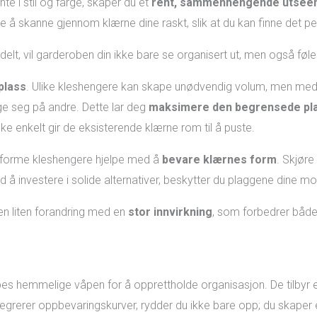
e i stil og farge, skaper du et
rent, sammenhengende utsee
 å skanne gjennom klærne dine raskt, slik at du kan finne det per
lt, vil garderoben din ikke bare se organisert ut, men også føles
plass
. Ulike kleshengere kan skape unødvendig volum, men med e
ge seg på andre. Dette lar deg
maksimere den begrensede pl
nske enkelt gir de eksisterende klærne rom til å puste.
 uniforme kleshengere hjelpe med å
bevare klærnes form
. Skjøre
 å investere i solide alternativer, beskytter du plaggene dine mo
en liten forandring med en
stor innvirkning
, som forbedrer både 
s hemmelige våpen for å opprettholde organisasjon. De tilbyr en s
ntegrerer oppbevaringskurver, rydder du ikke bare opp; du skaper 