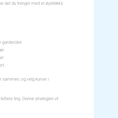
nne det du trenger med et øyeblikks
pne garderobe.
ær.
er.
rt.
r sammen, og velg kurver i
ettere ting. Denne strategien vil