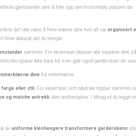
ettede gjenstander uten å fylle opp den horisontale plassen din.
ttere det ville være å finne klærne dine hvis alt var
organisert e
kt finne akkurat det du trenger.
jenstander
sammen. For eksempel, plasser alle toppene dine på 
toden sparer ikke bare tid, men gjør også garderoben din visuel
ommerklærne dine
fra vinterklærne.
farge eller stil
. For eksempel, sett nøytrale topper sammen o
se og matche antrekk
uten anstrengelse. I tillegg vil du legge 
ruk av
uniforme kleshengere
transformere garderobens
uts