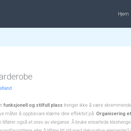
Hjem
garderobe
tland
en
funksjonell og stilfull plass
trenger ikke å være skremmende
nye måter å oppbevare klærne dine effektivt på.
Organisering et
en tilfører også et snev av eleganse. Å bruke ensartede klesheng
ngfavorittene eller å tilføre litt stil med dekorative elementer? 