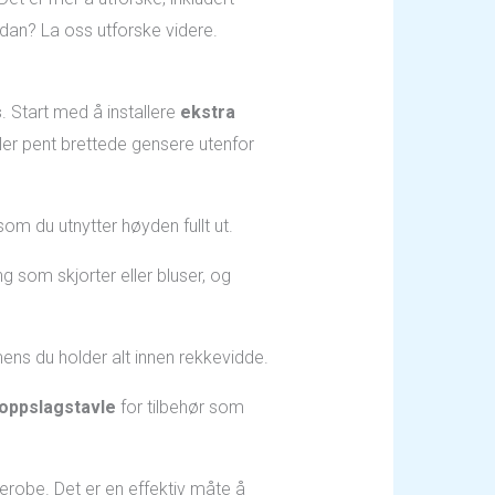
rdan? La oss utforske videre.
s
. Start med å installere
ekstra
ller pent brettede gensere utenfor
som du utnytter høyden fullt ut.
ng som skjorter eller bluser, og
ens du holder alt innen rekkevidde.
 oppslagstavle
for tilbehør som
erobe. Det er en effektiv måte å