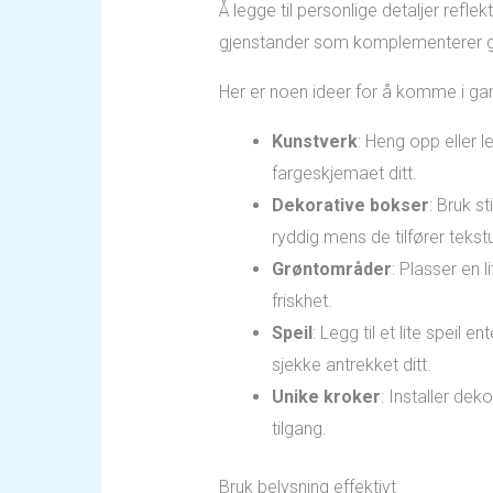
Å legge til personlige detaljer ref
gjenstander som komplementerer gard
Her er noen ideer for å komme i ga
Kunstverk
: Heng opp eller 
fargeskjemaet ditt.
Dekorative bokser
: Bruk s
ryddig mens de tilfører tekst
Grøntområder
: Plasser en 
friskhet.
Speil
: Legg til et lite speil
sjekke antrekket ditt.
Unike kroker
: Installer dek
tilgang.
Bruk belysning effektivt