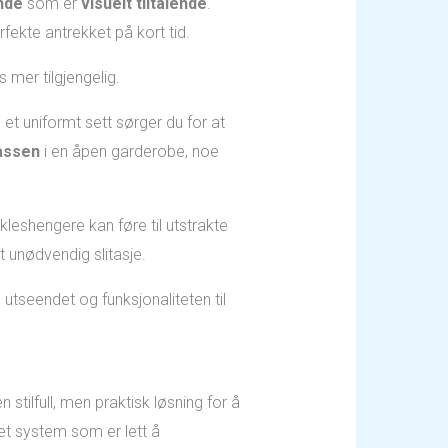
nde
som er
visuelt tiltalende
.
fekte antrekket på kort tid.
 mer tilgjengelig.
t uniformt sett sørger du for at
assen
i en åpen garderobe, noe
 kleshengere kan føre til utstrakte
t unødvendig slitasje.
utseendet og funksjonaliteten til
tilfull, men praktisk løsning for å
et system som er lett å