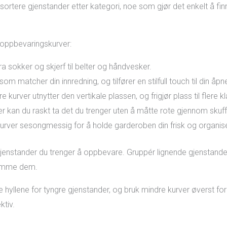
sortere gjenstander etter kategori, noe som gjør det enkelt å fi
 oppbevaringskurver:
 fra sokker og skjerf til belter og håndvesker.
 som matcher din innredning, og tilfører en stilfull touch til din å
e kurver utnytter den vertikale plassen, og frigjør plass til flere kl
r kan du raskt ta det du trenger uten å måtte rote gjennom skuff
 kurver sesongmessig for å holde garderoben din frisk og organise
gjenstander du trenger å oppbevare. Gruppér lignende gjenstande
ekomme dem.
 hyllene for tyngre gjenstander, og bruk mindre kurver øverst for l
ktiv.