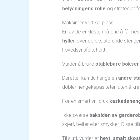
belysningens rolle
og strategier fo
Maksimer vertikal plass
En av de enkleste måtene å få mest
hyller
over de eksisterende stengene
hovedsynsfeltet ditt.
Vurder å bruke
stablebare bokser
Deretter kan du henge en
andre st
dobler hengekapasiteten uten å kre
For en smart vri, bruk
kaskadehen
Ikke overse
baksiden av gardero
skjerf, belter eller smykker. Disse ti
Til slutt, vurder et
høyt, smalt skost