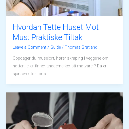
Hvordan Tette Huset Mot
Mus: Praktiske Tiltak
Leave a Comment
/
Guide
/
Thomas Bratland
Oppdager du muselort, hører skraping i veggene om
natten, eller finner gnagemerker på matvarer? Da er
sjansen stor for at