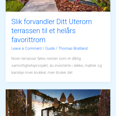
Slik forvandler Ditt Uterom
terrassen til et helårs
favorittrom
Leave a Comment
/
Guide
/
Thomas Bratland
Noen terrasser føles nesten som et dårlig
samvittighetsprosjekt; du investerte i dekke, møbler og
kanskje noen krukker, men bruker det