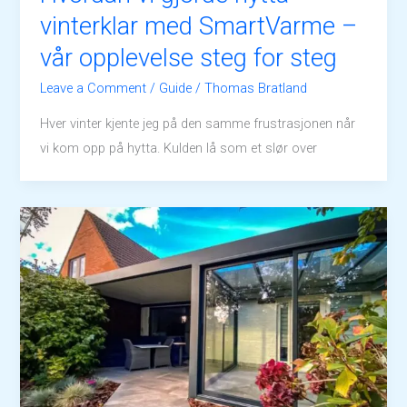
vinterklar med SmartVarme –
vår opplevelse steg for steg
Leave a Comment
/
Guide
/
Thomas Bratland
Hver vinter kjente jeg på den samme frustrasjonen når
vi kom opp på hytta. Kulden lå som et slør over