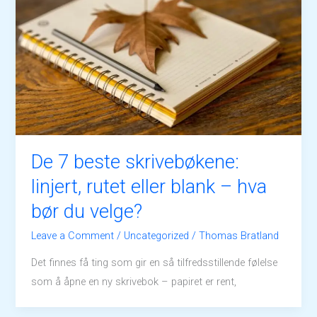
De 7 beste skrivebøkene:
linjert, rutet eller blank – hva
bør du velge?
Leave a Comment
/
Uncategorized
/
Thomas Bratland
Det finnes få ting som gir en så tilfredsstillende følelse
som å åpne en ny skrivebok – papiret er rent,