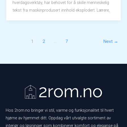
hverdagsverktøy, har behovet for å skille menneskelig
tekst fra maskinprodusert innhold eksplodert. Lærere,
1
2
…
7
Next
→
Hos 2rom.no bringer vi stil, varme og funksjonalitet til hvert
hjørne av hjemmet ditt. Oppdag vårt utvalgte sortiment av
interiør og løsninger som kombinerer komfort og eleganse på