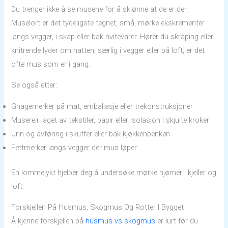
Du trenger ikke å se musene for å skjønne at de er der.
Muselort er det tydeligste tegnet, små, mørke ekskrementer
langs vegger, i skap eller bak hvitevarer. Hører du skraping eller
knitrende lyder om natten, særlig i vegger eller på loft, er det
ofte mus som er i gang.
Se også etter:
Gnagemerker på mat, emballasje eller trekonstruksjoner
Musereir laget av tekstiler, papir eller isolasjon i skjulte kroker
Urin og avføring i skuffer eller bak kjøkkenbenken
Fettmerker langs vegger der mus løper
En lommelykt hjelper deg å undersøke mørke hjørner i kjeller og
loft.
Forskjellen På Husmus, Skogmus Og Rotter I Bygget
Å kjenne forskjellen på
husmus vs skogmus
er lurt før du