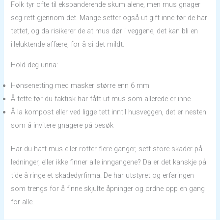
Folk tyr ofte til ekspanderende skum alene, men mus gnager
seg rett gjennom det. Mange setter også ut gift inne før de har
tettet, og da risikerer de at mus dør i veggene, det kan bli en
illeluktende affære, for å si det mildt.
Hold deg unna:
Hønsenetting med masker større enn 6 mm
Å tette før du faktisk har fått ut mus som allerede er inne
Å la kompost eller ved ligge tett inntil husveggen, det er nesten
som å invitere gnagere på besøk
Har du hatt mus eller rotter flere ganger, sett store skader på
ledninger, eller ikke finner alle inngangene? Da er det kanskje på
tide å ringe et skadedyrfirma. De har utstyret og erfaringen
som trengs for å finne skjulte åpninger og ordne opp en gang
for alle.