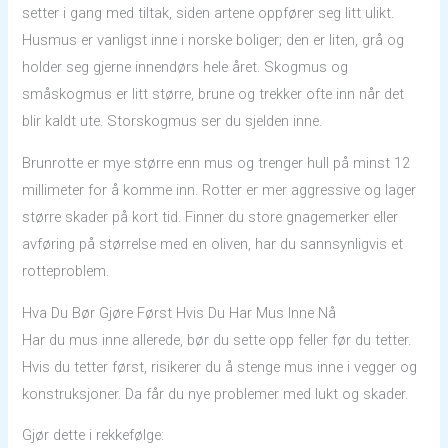
setter i gang med tiltak, siden artene oppfører seg litt ulikt.
Husmus er vanligst inne i norske boliger; den er liten, grå og
holder seg gjerne innendørs hele året. Skogmus og
småskogmus er litt større, brune og trekker ofte inn når det
blir kaldt ute. Storskogmus ser du sjelden inne.
Brunrotte er mye større enn mus og trenger hull på minst 12
millimeter for å komme inn. Rotter er mer aggressive og lager
større skader på kort tid. Finner du store gnagemerker eller
avføring på størrelse med en oliven, har du sannsynligvis et
rotteproblem.
Hva Du Bør Gjøre Først Hvis Du Har Mus Inne Nå
Har du mus inne allerede, bør du sette opp feller før du tetter.
Hvis du tetter først, risikerer du å stenge mus inne i vegger og
konstruksjoner. Da får du nye problemer med lukt og skader.
Gjør dette i rekkefølge: