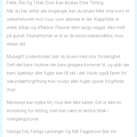
Feller, Åte Og Tiltak Som Kan Brukes Etter Tetting
Når du har tettet alle innganger, kan du bruke feller inne som et
sikkerhetsnett mot mus som allerede er der. Klappfeller er
enkle, billige og effektive. Plasser dem langs vegger, ikke midt
på gulvet. Peanøttsmør er et av de beste lokkemidlene, mus
elsker det.
Musegift (rodenticider) bør du bruke med stor forsiktighet.
Sett det bare i bokser der bare gnagere kommer til, og aldri der
barn, kjæledyr eller fugler kan få tak i det. Husk også faren for
sekundærforgiftning hvis rovdyr eller fugler spiser forgiftede
mus.
Mynteolje kan hjelpe litt, mus liker ikke lukten. Det er ikke en
erstatning for tetting, men kan være et ekstra tiltak i
overgangssoner.
Vanlige Feil, Farlige Løsninger Og Når Fagperson Bør Inn