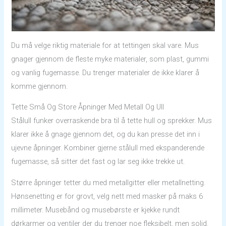
Du må velge riktig materiale for at tettingen skal vare. Mus
gnager gjennom de fleste myke materialer, som plast, gummi
og vanlig fugemasse. Du trenger materialer de ikke klarer å
komme gjennom.
Tette Små Og Store Åpninger Med Metall Og Ull
Stålull funker overraskende bra til å tette hull og sprekker. Mus
klarer ikke å gnage gjennom det, og du kan presse det inn i
ujevne åpninger. Kombiner gjerne stålull med ekspanderende
fugemasse, så sitter det fast og lar seg ikke trekke ut.
Større åpninger tetter du med metallgitter eller metallnetting.
Hønsenetting er for grovt, velg nett med masker på maks 6
millimeter. Musebånd og musebørste er kjekke rundt
dørkarmer og ventiler der du trenger noe fleksibelt, men solid.