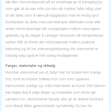
tak eller i konstruksjonen på en vinterhage gir et behagelig lys
som gjør at du kan sitte ute selv når mørket faller tidlig, uten
at det føles som å være på byggeplass med én enslig spot.
Kombinerer du dette med varmelamper, elektriske ovner eller
andre varme løsninger, blir overgangene mellom sesongene
glidende, og du slipper å «stenge» terrassen når temperaturen
synker. Når du finner den rette balansen mellom praktisk
belysning og litt lun stemningsbelysning, blir uterommet et
naturlig valg også en helt vanlig tirsdagskveld.
Farger, materialer og stilvalg
Hvordan uterommet ser ut, betyr mer for bruken enn mange
tror, fordi du intuitivt trekkes mot rom som oppleves
harmoniske, ryddige og i tråd med resten av huset. Ditt Uterom
kan hjelpe deg å velge farger og materialer som enten glir
sømløst inn i eksisterende fasade, eller gir en diskret kontrast
som likevel føles gjennomtenkt og helhetlig. Du kan for