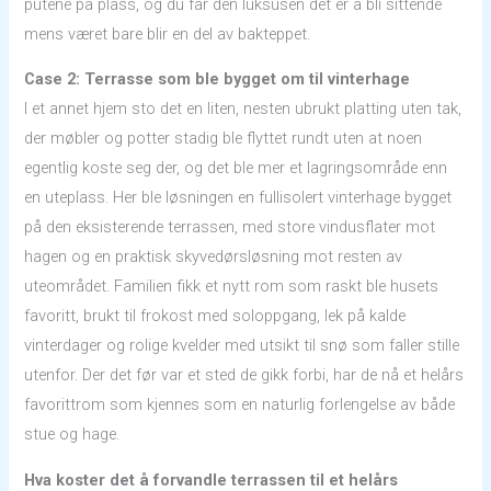
putene på plass, og du får den luksusen det er å bli sittende
mens været bare blir en del av bakteppet.
Case 2: Terrasse som ble bygget om til vinterhage
I et annet hjem sto det en liten, nesten ubrukt platting uten tak,
der møbler og potter stadig ble flyttet rundt uten at noen
egentlig koste seg der, og det ble mer et lagringsområde enn
en uteplass. Her ble løsningen en fullisolert vinterhage bygget
på den eksisterende terrassen, med store vindusflater mot
hagen og en praktisk skyvedørsløsning mot resten av
uteområdet. Familien fikk et nytt rom som raskt ble husets
favoritt, brukt til frokost med soloppgang, lek på kalde
vinterdager og rolige kvelder med utsikt til snø som faller stille
utenfor. Der det før var et sted de gikk forbi, har de nå et helårs
favorittrom som kjennes som en naturlig forlengelse av både
stue og hage.
Hva koster det å forvandle terrassen til et helårs