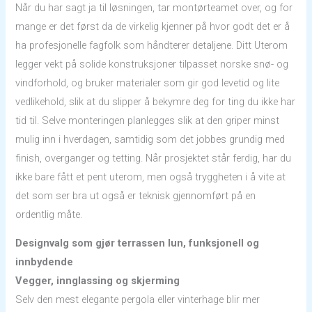
Når du har sagt ja til løsningen, tar montørteamet over, og for
mange er det først da de virkelig kjenner på hvor godt det er å
ha profesjonelle fagfolk som håndterer detaljene. Ditt Uterom
legger vekt på solide konstruksjoner tilpasset norske snø- og
vindforhold, og bruker materialer som gir god levetid og lite
vedlikehold, slik at du slipper å bekymre deg for ting du ikke har
tid til. Selve monteringen planlegges slik at den griper minst
mulig inn i hverdagen, samtidig som det jobbes grundig med
finish, overganger og tetting. Når prosjektet står ferdig, har du
ikke bare fått et pent uterom, men også tryggheten i å vite at
det som ser bra ut også er teknisk gjennomført på en
ordentlig måte.
Designvalg som gjør terrassen lun, funksjonell og
innbydende
Vegger, innglassing og skjerming
Selv den mest elegante pergola eller vinterhage blir mer