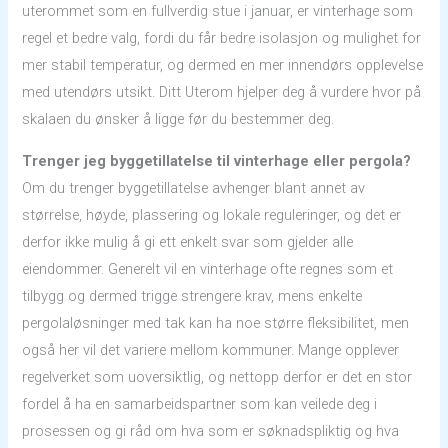
uterommet som en fullverdig stue i januar, er vinterhage som
regel et bedre valg, fordi du får bedre isolasjon og mulighet for
mer stabil temperatur, og dermed en mer innendørs opplevelse
med utendørs utsikt. Ditt Uterom hjelper deg å vurdere hvor på
skalaen du ønsker å ligge før du bestemmer deg.
Trenger jeg byggetillatelse til vinterhage eller pergola?
Om du trenger byggetillatelse avhenger blant annet av
størrelse, høyde, plassering og lokale reguleringer, og det er
derfor ikke mulig å gi ett enkelt svar som gjelder alle
eiendommer. Generelt vil en vinterhage ofte regnes som et
tilbygg og dermed trigge strengere krav, mens enkelte
pergolaløsninger med tak kan ha noe større fleksibilitet, men
også her vil det variere mellom kommuner. Mange opplever
regelverket som uoversiktlig, og nettopp derfor er det en stor
fordel å ha en samarbeidspartner som kan veilede deg i
prosessen og gi råd om hva som er søknadspliktig og hva