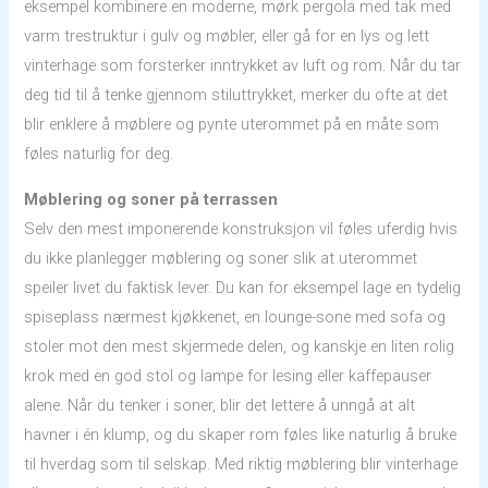
eksempel kombinere en moderne, mørk pergola med tak med
varm trestruktur i gulv og møbler, eller gå for en lys og lett
vinterhage som forsterker inntrykket av luft og rom. Når du tar
deg tid til å tenke gjennom stiluttrykket, merker du ofte at det
blir enklere å møblere og pynte uterommet på en måte som
føles naturlig for deg.
Møblering og soner på terrassen
Selv den mest imponerende konstruksjon vil føles uferdig hvis
du ikke planlegger møblering og soner slik at uterommet
speiler livet du faktisk lever. Du kan for eksempel lage en tydelig
spiseplass nærmest kjøkkenet, en lounge-sone med sofa og
stoler mot den mest skjermede delen, og kanskje en liten rolig
krok med en god stol og lampe for lesing eller kaffepauser
alene. Når du tenker i soner, blir det lettere å unngå at alt
havner i én klump, og du skaper rom føles like naturlig å bruke
til hverdag som til selskap. Med riktig møblering blir vinterhage