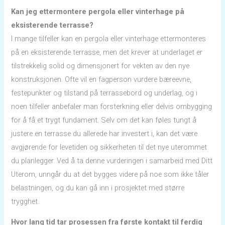
Kan jeg ettermontere pergola eller vinterhage på
eksisterende terrasse?
I mange tilfeller kan en pergola eller vinterhage ettermonteres
på en eksisterende terrasse, men det krever at underlaget er
tilstrekkelig solid og dimensjonert for vekten av den nye
konstruksjonen. Ofte vil en fagperson vurdere bæreevne,
festepunkter og tilstand på terrassebord og underlag, og i
noen tilfeller anbefaler man forsterkning eller delvis ombygging
for å få et trygt fundament. Selv om det kan føles tungt å
justere en terrasse du allerede har investert i, kan det være
avgjørende for levetiden og sikkerheten til det nye uterommet
du planlegger. Ved å ta denne vurderingen i samarbeid med Ditt
Uterom, unngår du at det bygges videre på noe som ikke tåler
belastningen, og du kan gå inn i prosjektet med større
trygghet.
Hvor lang tid tar prosessen fra første kontakt til ferdig