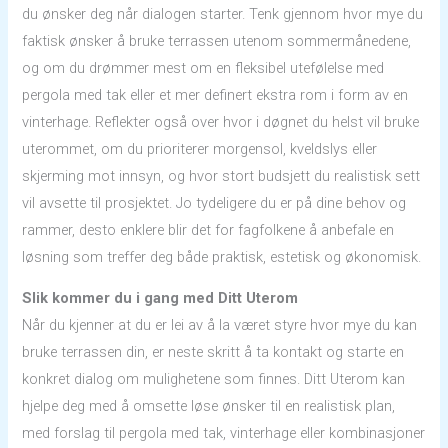
du ønsker deg når dialogen starter. Tenk gjennom hvor mye du
faktisk ønsker å bruke terrassen utenom sommermånedene,
og om du drømmer mest om en fleksibel utefølelse med
pergola med tak eller et mer definert ekstra rom i form av en
vinterhage. Reflekter også over hvor i døgnet du helst vil bruke
uterommet, om du prioriterer morgensol, kveldslys eller
skjerming mot innsyn, og hvor stort budsjett du realistisk sett
vil avsette til prosjektet. Jo tydeligere du er på dine behov og
rammer, desto enklere blir det for fagfolkene å anbefale en
løsning som treffer deg både praktisk, estetisk og økonomisk.
Slik kommer du i gang med Ditt Uterom
Når du kjenner at du er lei av å la været styre hvor mye du kan
bruke terrassen din, er neste skritt å ta kontakt og starte en
konkret dialog om mulighetene som finnes. Ditt Uterom kan
hjelpe deg med å omsette løse ønsker til en realistisk plan,
med forslag til pergola med tak, vinterhage eller kombinasjoner