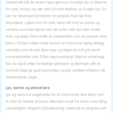
funksjonell når du tenker nøye gjennom hvordan du vil skjerme
for vind, innsyn og vær uten å miste følelsen av å være ute. Du
kan for eksempel kombinere en pergola med tak med
skyvedører i glass mot én side, faste felt mot en annen og
screens som kan kjøres ned når solen står lavt eller vinden
tiltar, og skape flere nivåer av beskyttelse som du justerer etter
behov. På den måten sitter du lunt til frokost en kjølig vårdag,
samtidig som du kan åpne opp og slippe inn luft på varme
sommerkvelder uten å føle deg innestengt. Med en vinterhage
kan du også velge forskjellige glastyper og åpninger, slik at
rommet både gir godt lysinnslipp og kan ventilere effektivt når
temperaturen stiger.
Lys, varme og atmosfære
Lys og varme er avgjørende for at uterommet skal føles som
et sted du faktisk vil bruke, ikke bare se på fra stuen med dårlig
samvittighet. Integrert LED-belysning i taket på en pergola med