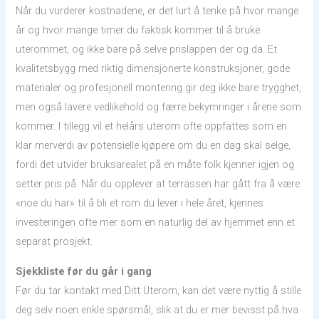
Når du vurderer kostnadene, er det lurt å tenke på hvor mange
år og hvor mange timer du faktisk kommer til å bruke
uterommet, og ikke bare på selve prislappen der og da. Et
kvalitetsbygg med riktig dimensjonerte konstruksjoner, gode
materialer og profesjonell montering gir deg ikke bare trygghet,
men også lavere vedlikehold og færre bekymringer i årene som
kommer. I tillegg vil et helårs uterom ofte oppfattes som en
klar merverdi av potensielle kjøpere om du en dag skal selge,
fordi det utvider bruksarealet på en måte folk kjenner igjen og
setter pris på. Når du opplever at terrassen har gått fra å være
«noe du har» til å bli et rom du lever i hele året, kjennes
investeringen ofte mer som en naturlig del av hjemmet enn et
separat prosjekt.
Sjekkliste før du går i gang
Før du tar kontakt med Ditt Uterom, kan det være nyttig å stille
deg selv noen enkle spørsmål, slik at du er mer bevisst på hva