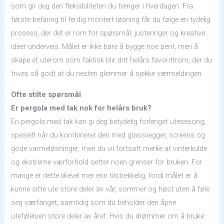
som gir deg den fleksibiliteten du trenger i hverdagen. Fra
første befaring til ferdig montert løsning får du følge en tydelig
prosess, der det er rom for spørsmål, justeringer og kreative
ideer underveis. Målet er ikke bare å bygge noe pent, men å
skape et uterom som faktisk blir ditt helårs favorittrom, der du
trives så godt at du nesten glemmer å sjekke værmeldingen.
Ofte stilte spørsmål
Er pergola med tak nok for helårs bruk?
En pergola med tak kan gi deg betydelig forlenget utesesong,
spesielt når du kombinerer den med glassvegger, screens og
gode varmeløsninger, men du vil fortsatt merke at vinterkulde
og ekstreme værforhold setter noen grenser for bruken. For
mange er dette likevel mer enn tilstrekkelig, fordi målet er å
kunne sitte ute store deler av vår, sommer og høst uten å føle
seg værfanget, samtidig som du beholder den åpne
utefølelsen store deler av året. Hvis du drømmer om å bruke