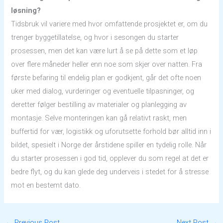
løsning?
Tidsbruk vil variere med hvor omfattende prosjektet er, om du
trenger byggetillatelse, og hvor i sesongen du starter
prosessen, men det kan være lurt å se på dette som et løp
over flere måneder heller enn noe som skjer over natten. Fra
første befaring til endelig plan er godkjent, går det ofte noen
uker med dialog, vurderinger og eventuelle tilpasninger, og
deretter følger bestilling av materialer og planlegging av
montasje. Selve monteringen kan gå relativt raskt, men
buffertid for vær, logistikk og uforutsette forhold bør alltid inn i
bildet, spesielt i Norge der årstidene spiller en tydelig rolle. Når
du starter prosessen i god tid, opplever du som regel at det er
bedre flyt, og du kan glede deg underveis i stedet for å stresse
mot en bestemt dato.
←
Previous Post
Next Post
→