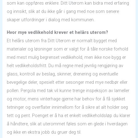
som kan oppføres enklere. Ditt Uterom kan bidra med erfaring
og innsikt, slik at du ikke går i gang med noe som senere
skaper utfordringer i dialog med kommunen.
Hvor mye vedlikehold krever et helårs uterom?
Et helårs uterom fra Ditt Uterom er normalt bygget med
materialer og løsninger som er valgt for å tåle norske forhold
med mest mulig begrenset vedlikehold, men ikke noe bygg er
helt vedlikeholdsfritt. Du må regne med jevnlig rengjøring av
glass, kontroll av beslag, skinner, drenering og eventuelle
bevegelige deler, spesielt etter sesonger med mye nedbør eller
pollen. Pergola med tak vil kunne trenge inspeksjon av lameller
og motor, mens vinterhage gjerne har behov for å få sjekket
tetninger og overflater innimellom for å sikre at alt holder seg
tett og pent. Poenget er å ha et enkelt vedlikeholdsløp du klarer
å håndtere, slik at uterommet føles som en glede i hverdagen
og ikke en ekstra jobb du gruer deg til.