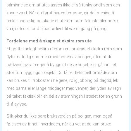
påminnelse om at uteplassen ikke er så funksjonell som den
kunne vært. Når du først har en terrasse, gir det mening å
tenke langsiktig og skape et uterom som faktisk tåler norsk
vær, i stedet for å tilpasse livet til været gang på gang.
Fordelene med å skape et ekstra rom ute
Et godt planlagt helårs uterom er i praksis et ekstra rom som
flyter naturlig sammen med resten av boligen, uten at du
nødvendigvis trenger å bygge ut selve huset eller gå inn i et
stort ombyggingsprosjekt. Du får et fleksibelt område som
kan brukes til frokoster i helgene, rolig jobbing på dagtid, lek
med barna eller lange middager med venner, der lyden av regn
på taket faktisk blir en del av stemningen i stedet for en grunn
til å avlyse.
Slik øker du ikke bare bruksverdien på boligen, men også
følelsen av frihet i hverdagen, når du vet at du kan bruke