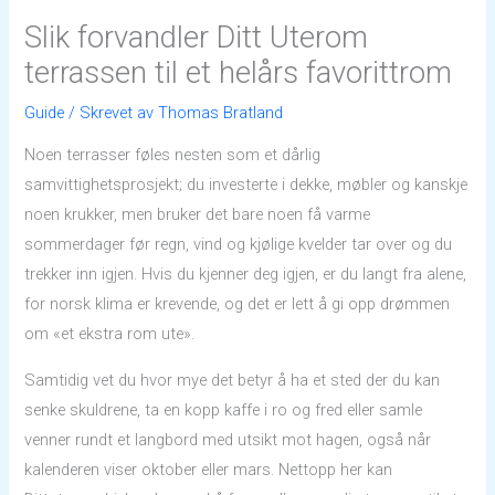
Slik forvandler Ditt Uterom
terrassen til et helårs favorittrom
Guide
/ Skrevet av
Thomas Bratland
Noen terrasser føles nesten som et dårlig
samvittighetsprosjekt; du investerte i dekke, møbler og kanskje
noen krukker, men bruker det bare noen få varme
sommerdager før regn, vind og kjølige kvelder tar over og du
trekker inn igjen. Hvis du kjenner deg igjen, er du langt fra alene,
for norsk klima er krevende, og det er lett å gi opp drømmen
om «et ekstra rom ute».
Samtidig vet du hvor mye det betyr å ha et sted der du kan
senke skuldrene, ta en kopp kaffe i ro og fred eller samle
venner rundt et langbord med utsikt mot hagen, også når
kalenderen viser oktober eller mars. Nettopp her kan