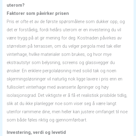
uterom?
Faktorer som påvirker prisen
Pris er ofte et av de første spørsmålene som dukker opp, og
det er forståelig, fordi helårs uterom er en investering du vil
være trygg på at gir mening for deg. Kostnaden påvirkes av
størrelsen på terrassen, om du velger pergola med tak eller
vinterhage, hvilke materialer som brukes, og hvor mye
ekstrautstyr som belysning, screens og glassvegger du
ønsker. En enklere pergolaløsning med solid tak og noen
skjermingsløsninger vil naturlig nok ligge lavere i pris enn en
fullisolert vinterhage med avanserte åpninger og høy
isolasjonsgrad. Det viktigste er å få et realistisk prisbilde tidlig,
slik at du ikke planlegger noe som viser seg å være langt
utenfor rammene dine, men heller kan justere omfanget til noe
som både føles riktig og gjennomførbart.
Investering, verdi og levetid