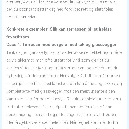
eller pergola med tak ikke bare «et fint prosjekt», men et sted
der du spontant setter deg ned fordi det rett og slett føles
godt å være der.
Konkrete eksempler: Slik kan terrassen bli et helårs
favorittrom
Case 1: Terrasse med pergola med tak og glassvegger
Tenk deg en ganske typisk norsk terrasse i et rekkehusområde,
delvis skjermet, men ofte utsatt for vind som gjør at du
sjelden sitter ute før langt utpå sommeren, og selv da må du
flytte deg når det blåser opp. Her valgte Ditt Uterom å montere
en pergola med tak med lameller som kan åpnes og lukkes, og
kompletterte med glassvegger mot den mest utsatte siden,
samt screens for sol og innsyn. Resultatet ble et uterom som
fortsatt oppleves luftig og åpent, men der familien nå kan
spise middag ute i april og sitte lange kvelder utover høsten
uten å sjekke værappen hele tiden. Når regnet kommer, forblir