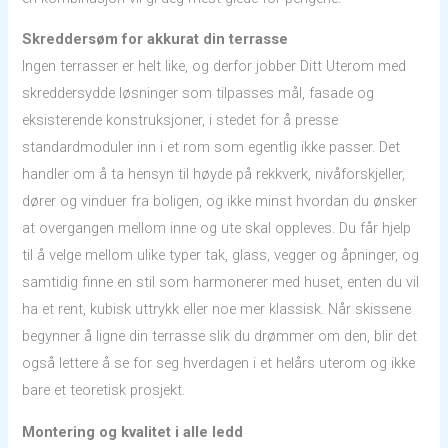
Skreddersøm for akkurat din terrasse
Ingen terrasser er helt like, og derfor jobber Ditt Uterom med
skreddersydde løsninger som tilpasses mål, fasade og
eksisterende konstruksjoner, i stedet for å presse
standardmoduler inn i et rom som egentlig ikke passer. Det
handler om å ta hensyn til høyde på rekkverk, nivåforskjeller,
dører og vinduer fra boligen, og ikke minst hvordan du ønsker
at overgangen mellom inne og ute skal oppleves. Du får hjelp
til å velge mellom ulike typer tak, glass, vegger og åpninger, og
samtidig finne en stil som harmonerer med huset, enten du vil
ha et rent, kubisk uttrykk eller noe mer klassisk. Når skissene
begynner å ligne din terrasse slik du drømmer om den, blir det
også lettere å se for seg hverdagen i et helårs uterom og ikke
bare et teoretisk prosjekt.
Montering og kvalitet i alle ledd