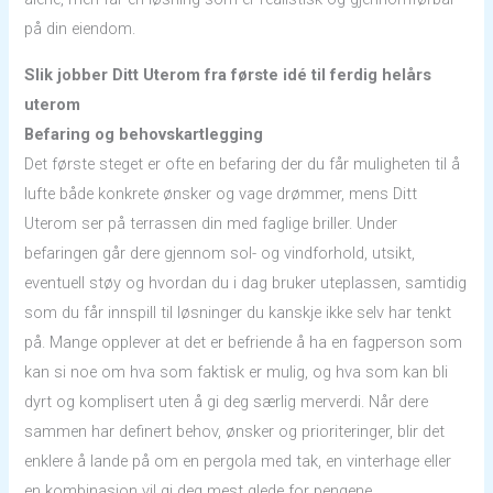
på din eiendom.
Slik jobber Ditt Uterom fra første idé til ferdig helårs
uterom
Befaring og behovskartlegging
Det første steget er ofte en befaring der du får muligheten til å
lufte både konkrete ønsker og vage drømmer, mens Ditt
Uterom ser på terrassen din med faglige briller. Under
befaringen går dere gjennom sol- og vindforhold, utsikt,
eventuell støy og hvordan du i dag bruker uteplassen, samtidig
som du får innspill til løsninger du kanskje ikke selv har tenkt
på. Mange opplever at det er befriende å ha en fagperson som
kan si noe om hva som faktisk er mulig, og hva som kan bli
dyrt og komplisert uten å gi deg særlig merverdi. Når dere
sammen har definert behov, ønsker og prioriteringer, blir det
enklere å lande på om en pergola med tak, en vinterhage eller
en kombinasjon vil gi deg mest glede for pengene.