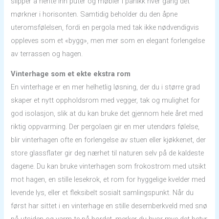
slipper å hente inn puter og møbler i panikk hver gang det
mørkner i horisonten. Samtidig beholder du den åpne
uteromsfølelsen, fordi en pergola med tak ikke nødvendigvis
oppleves som et «bygg», men mer som en elegant forlengelse
av terrassen og hagen.
Vinterhage som et ekte ekstra rom
En vinterhage er en mer helhetlig løsning, der du i større grad
skaper et nytt oppholdsrom med vegger, tak og mulighet for
god isolasjon, slik at du kan bruke det gjennom hele året med
riktig oppvarming. Der pergolaen gir en mer utendørs følelse,
blir vinterhagen ofte en forlengelse av stuen eller kjøkkenet, der
store glassflater gir deg nærhet til naturen selv på de kaldeste
dagene. Du kan bruke vinterhagen som frokostrom med utsikt
mot hagen, en stille lesekrok, et rom for hyggelige kvelder med
levende lys, eller et fleksibelt sosialt samlingspunkt. Når du
først har sittet i en vinterhage en stille desemberkveld med snø