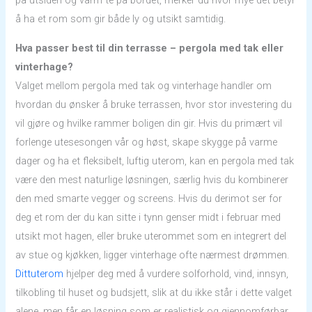
på utsiden og varm te på bordet, merker du hvor mye det betyr
å ha et rom som gir både ly og utsikt samtidig.
Hva passer best til din terrasse – pergola med tak eller
vinterhage?
Valget mellom pergola med tak og vinterhage handler om
hvordan du ønsker å bruke terrassen, hvor stor investering du
vil gjøre og hvilke rammer boligen din gir. Hvis du primært vil
forlenge utesesongen vår og høst, skape skygge på varme
dager og ha et fleksibelt, luftig uterom, kan en pergola med tak
være den mest naturlige løsningen, særlig hvis du kombinerer
den med smarte vegger og screens. Hvis du derimot ser for
deg et rom der du kan sitte i tynn genser midt i februar med
utsikt mot hagen, eller bruke uterommet som en integrert del
av stue og kjøkken, ligger vinterhage ofte nærmest drømmen.
Dittuterom
hjelper deg med å vurdere solforhold, vind, innsyn,
tilkobling til huset og budsjett, slik at du ikke står i dette valget
alene, men får en løsning som er realistisk og gjennomførbar