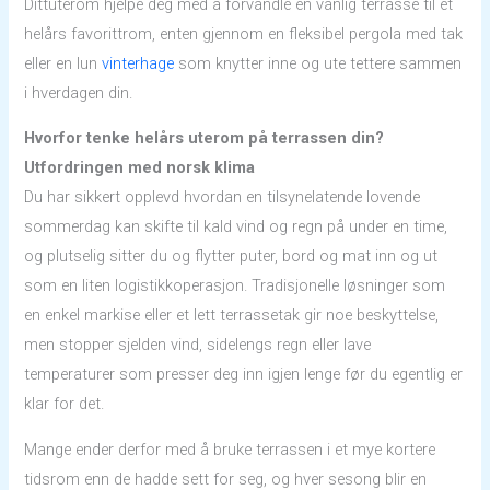
Dittuterom hjelpe deg med å forvandle en vanlig terrasse til et
helårs favorittrom, enten gjennom en fleksibel pergola med tak
eller en lun
vinterhage
som knytter inne og ute tettere sammen
i hverdagen din.
Hvorfor tenke helårs uterom på terrassen din?
Utfordringen med norsk klima
Du har sikkert opplevd hvordan en tilsynelatende lovende
sommerdag kan skifte til kald vind og regn på under en time,
og plutselig sitter du og flytter puter, bord og mat inn og ut
som en liten logistikkoperasjon. Tradisjonelle løsninger som
en enkel markise eller et lett terrassetak gir noe beskyttelse,
men stopper sjelden vind, sidelengs regn eller lave
temperaturer som presser deg inn igjen lenge før du egentlig er
klar for det.
Mange ender derfor med å bruke terrassen i et mye kortere
tidsrom enn de hadde sett for seg, og hver sesong blir en