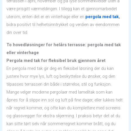
terrassen i april, november og på lyse sommerkvelder uten å
være prisgitt værmeldingen. I tillegg kan et gjennomarbeidet
uterom, enten det er en vinterhage eller en
pergola med tak
,
bidra positivt til helhetsinntrykket og verdien av eiendommen
din over tid.
To hovedløsninger for helårs terrasse: pergola med tak
eller vinterhage
Pergola med tak for fleksibel bruk gjennom året
En pergola med tak gir deg en fleksibel løsning der du kan
justere hvor mye lys, luft og beskyttelse du ønsker, og den
tilpasses terrassen din både i størrelse, stil og funksjon.
Mange velger moderne pergolaer med lamelltak som kan
åpnes for å slippe inn sol og luft på fine dager, eller lukkes helt
når regnet kommer, og ofte kan du komplettere med screens
og glassvegger for ekstra skjerming. I praksis betyr det at du
kan sitte tørt selv når sommerregnet kommer brått, og du