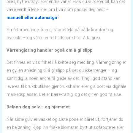
bilen, bytte utstyr eller endre vaner. Hvis du vurderer bil, kan det
være verdt å lese mer om hva som passer deg best –
manuell eller automatgir
?
Små forbedringer kan gi stor effekt på både komfort og
oversikt – og våren er rett tidspunkt for å ta grep.
Vårrengjøring handler også om å gi slipp
Det finnes en viss frihet i å kvitte seg med ting. Vårrengjøring er
en gyllen anledning til å gi slipp på det du ikke trenger – og
samtidig la noen andre få glede av det. Ting i god stand kan
leveres til bruktbutikker, gjenbrukshaller eller gis bort via digitale
markedsplasser. Det er bærekraftig, og det gir en god følelse.
Belønn deg selv – og hjemmet
Når siste gulv er vasket og siste pose er båret ut, fortjener du
en belønning. Kjøp inn friske blomster, bytt ut sofaputene eller