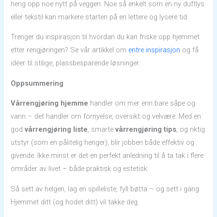
heng opp noe nytt på veggen. Noe så enkelt som en ny duftlys
eller tekstil kan markere starten på en lettere og lysere tid.
Trenger du inspirasjon til hvordan du kan friske opp hjemmet
etter rengjøringen? Se vår artikkel om
entre inspirasjon
og få
idéer til stilige, plassbesparende løsninger.
Oppsummering
Vårrengjøring hjemme
handler om mer enn bare såpe og
vann – det handler om fornyelse, oversikt og velvære. Med en
god
vårrengjøring liste
, smarte
vårrengjøring tips
, og riktig
utstyr (som en pålitelig henger), blir jobben både effektiv og
givende. Ikke minst er det en perfekt anledning til å ta tak i flere
områder av livet – både praktisk og estetisk.
Så sett av helgen, lag en spilleliste, fyll bøtta – og sett i gang.
Hjemmet ditt (og hodet ditt) vil takke deg.