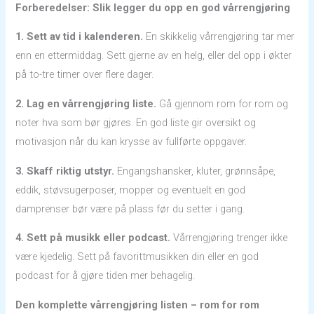
Forberedelser: Slik legger du opp en god vårrengjøring
1. Sett av tid i kalenderen.
En skikkelig vårrengjøring tar mer
enn en ettermiddag. Sett gjerne av en helg, eller del opp i økter
på to-tre timer over flere dager.
2. Lag en vårrengjøring liste.
Gå gjennom rom for rom og
noter hva som bør gjøres. En god liste gir oversikt og
motivasjon når du kan krysse av fullførte oppgaver.
3. Skaff riktig utstyr.
Engangshansker, kluter, grønnsåpe,
eddik, støvsugerposer, mopper og eventuelt en god
damprenser bør være på plass før du setter i gang.
4. Sett på musikk eller podcast.
Vårrengjøring trenger ikke
være kjedelig. Sett på favorittmusikken din eller en god
podcast for å gjøre tiden mer behagelig.
Den komplette vårrengjøring listen – rom for rom