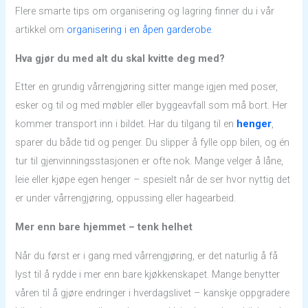
Flere smarte tips om organisering og lagring finner du i vår
artikkel om
organisering i en åpen garderobe
.
Hva gjør du med alt du skal kvitte deg med?
Etter en grundig vårrengjøring sitter mange igjen med poser,
esker og til og med møbler eller byggeavfall som må bort. Her
kommer transport inn i bildet. Har du tilgang til en
henger
,
sparer du både tid og penger. Du slipper å fylle opp bilen, og én
tur til gjenvinningsstasjonen er ofte nok. Mange velger å låne,
leie eller kjøpe egen henger – spesielt når de ser hvor nyttig det
er under vårrengjøring, oppussing eller hagearbeid.
Mer enn bare hjemmet – tenk helhet
Når du først er i gang med vårrengjøring, er det naturlig å få
lyst til å rydde i mer enn bare kjøkkenskapet. Mange benytter
våren til å gjøre endringer i hverdagslivet – kanskje oppgradere