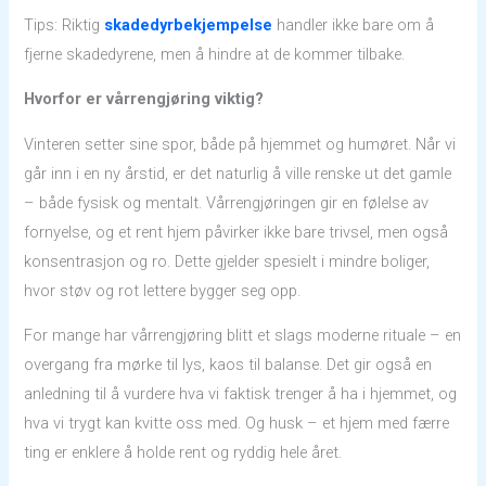
Tips: Riktig
skadedyrbekjempelse
handler ikke bare om å
fjerne skadedyrene, men å hindre at de kommer tilbake.
Hvorfor er vårrengjøring viktig?
Vinteren setter sine spor, både på hjemmet og humøret. Når vi
går inn i en ny årstid, er det naturlig å ville renske ut det gamle
– både fysisk og mentalt. Vårrengjøringen gir en følelse av
fornyelse, og et rent hjem påvirker ikke bare trivsel, men også
konsentrasjon og ro. Dette gjelder spesielt i mindre boliger,
hvor støv og rot lettere bygger seg opp.
For mange har vårrengjøring blitt et slags moderne rituale – en
overgang fra mørke til lys, kaos til balanse. Det gir også en
anledning til å vurdere hva vi faktisk trenger å ha i hjemmet, og
hva vi trygt kan kvitte oss med. Og husk – et hjem med færre
ting er enklere å holde rent og ryddig hele året.